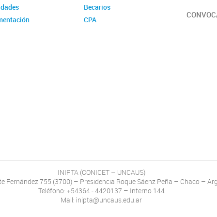
idades
Becarios
CONVOC
entación
CPA
INIPTA (CONICET – UNCAUS)
 Fernández 755 (3700) – Presidencia Roque Sáenz Peña – Chaco – Ar
Teléfono: +54364 - 4420137 – Interno 144
Mail: inipta@uncaus.edu.ar