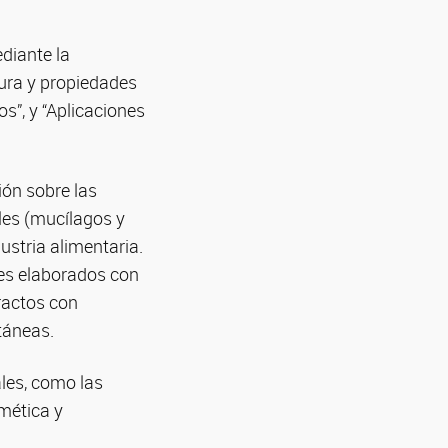
diante la
tura y propiedades
s”, y “Aplicaciones
ión sobre las
les (mucílagos y
ustria alimentaria.
es elaborados con
ractos con
táneas.
ales, como las
smética y