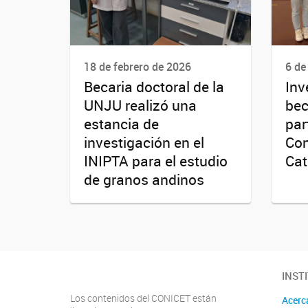
18 de febrero de 2026
6 de
Becaria doctoral de la
Inv
UNJU realizó una
bec
estancia de
par
investigación en el
Con
INIPTA para el estudio
Cat
de granos andinos
INST
Los contenidos del CONICET están
Acerc