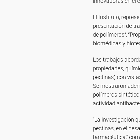
innovadoras en el 
El Instituto, repr
presentación de tra
de polímeros”, “Pro
biomédicas y biote
Los trabajos abord
propiedades, quími
pectinas) con vista
Se mostraron ademá
polímeros sintétic
actividad antibacte
"La investigación q
pectinas, en el des
farmacéutica," co