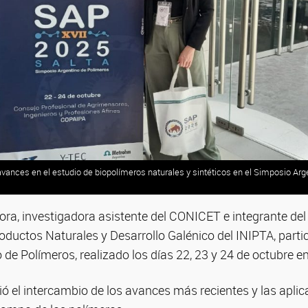
vances en el estudio de biopolímeros naturales y sintéticos en el Simposio Arg
ora, investigadora asistente del CONICET e integrante de
oductos Naturales y Desarrollo Galénico del INIPTA, partic
de Polímeros, realizado los días 22, 23 y 24 de octubre en
ió el intercambio de los avances más recientes y las apli