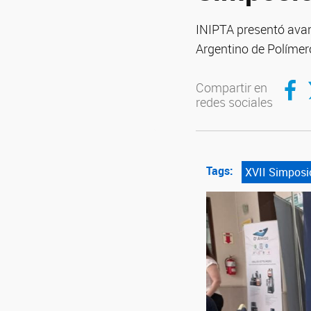
INIPTA presentó avanc
Argentino de Polímer
Compar
C
Compartir en
redes sociales
Tags:
XVII Simposi