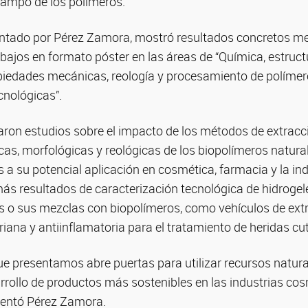
campo de los polímeros.
esentado por Pérez Zamora, mostró resultados concretos me
bajos en formato póster en las áreas de “Química, estruc
piedades mecánicas, reología y procesamiento de polímero
cnológicas”.
aron estudios sobre el impacto de los métodos de extracc
cas, morfológicas y reológicas de los biopolímeros natura
s a su potencial aplicación en cosmética, farmacia y la ind
s resultados de caracterización tecnológica de hidrogel
os o sus mezclas con biopolímeros, como vehículos de ext
riana y antiinflamatoria para el tratamiento de heridas cu
ue presentamos abre puertas para utilizar recursos natur
arrollo de productos más sostenibles en las industrias co
mentó Pérez Zamora.